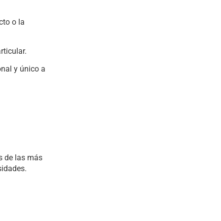
cto o la
ticular.
nal y único a
s de las más
sidades.