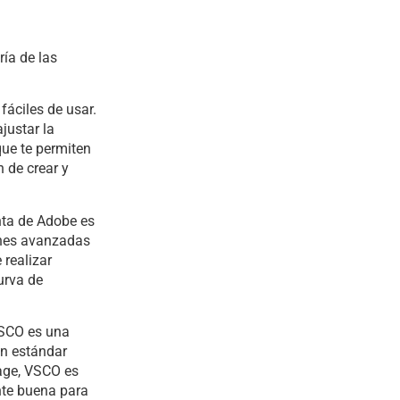
ía de las
áciles de usar.
justar la
que te permiten
n de crear y
nta de Adobe es
iones avanzadas
 realizar
urva de
VSCO es una
ión estándar
tage, VSCO es
nte buena para