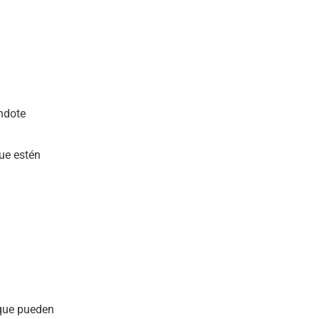
ndote
ue estén
 que pueden