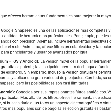
a que ofrecen herramientas fundamentales para mejorar la mayor
 Google, Snapseed es una de las aplicaciones más completas y f
e cantidad de herramientas profesionales. Por ejemplo, puedes a
 blancos con precisión. Además, incluye herramientas selectivas 
ctar el resto. Asimismo, ofrece filtros preestablecidos y la opció
 para principiantes y usuarios avanzados por igual.
ium – iOS y Android):
La versión móvil de la popular herramie
ón gratuita es potente, la suscripción premium desbloquea func
e escritorio. Sin embargo, incluso la versión gratuita te permite
bumes y aplicar una gran variedad de preajustes. Con todo, su c
pseed, pero las posibilidades son casi ilimitadas.
Android):
Conocida por sus impresionantes filtros analógicos, 
 particular. Más allá de los filtros, ofrece herramientas de edic
to, si buscas darle a tus fotos un aspecto cinematográfico o vin
ltros más populares son de pago, la selección gratuita es basta