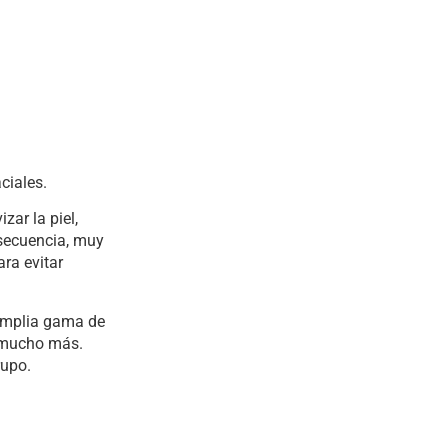
ciales.
zar la piel,
nsecuencia, muy
ra evitar
amplia gama de
y mucho más.
rupo.