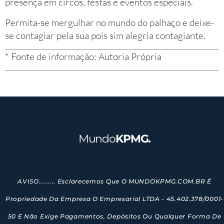
presença em circos, festas e eventos especiais.
Permita-se mergulhar no mundo do palhaço e deixe-
se contagiar pela sua pois sim alegria contagiante.
* Fonte de informação: Autoria Própria
Mundo
KPMG.
AVISO......... Esclarecemos Que O MUNDOKPMG.COM.BR É
Propriedade Da Empresa O Empresarial LTDA - 45.402.378/0001-
50 E Não Exige Pagamentos, Depósitos Ou Qualquer Forma De