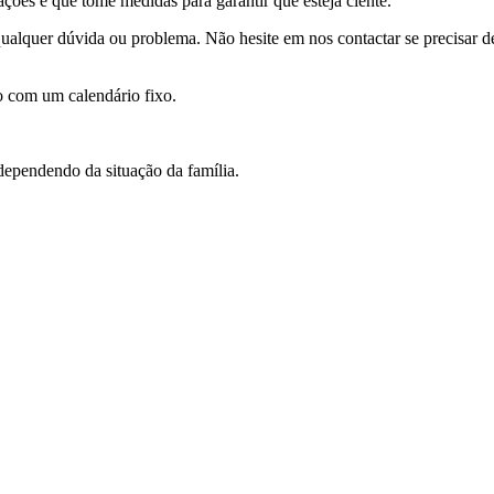
ações e que tome medidas para garantir que esteja ciente.
ualquer dúvida ou problema. Não hesite em nos contactar se precisar de
 com um calendário fixo.
 dependendo da situação da família.