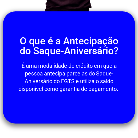
O que é a Antecipação
do Saque-Aniversário?
É uma modalidade de crédito em que a
pessoa antecipa parcelas do Saque-
Aniversário do FGTS e utiliza o saldo
disponível como garantia de pagamento.