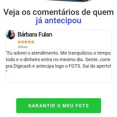
Veja os comentários de quem
já antecipou
Bárbara Fulan





26 Anos
"Eu adorei o atendimento. Me tranquilizou o tempo
"M
todo e o dinheiro entra no mesmo dia. Gente, corre
Pa
pra Digicash e antecipa logo o FGTS. Sai do aperto!
po
"
Di
GARANTIR O MEU FGTS