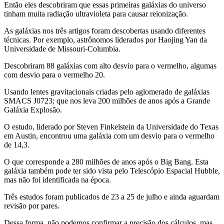
Então eles descobriram que essas primeiras galáxias do universo
tinham muita radiação ultravioleta para causar reionização.
As galáxias nos três artigos foram descobertas usando diferentes
técnicas. Por exemplo, astrônomos liderados por Haojing Yan da
Universidade de Missouri-Columbia.
Descobriram 88 galáxias com alto desvio para o vermelho, algumas
com desvio para o vermelho 20.
Usando lentes gravitacionais criadas pelo aglomerado de galáxias
SMACS J0723; que nos leva 200 milhões de anos após a Grande
Galáxia Explosão.
O estudo, liderado por Steven Finkelstein da Universidade do Texas
em Austin, encontrou uma galáxia com um desvio para o vermelho
de 14,3.
O que corresponde a 280 milhões de anos após o Big Bang. Esta
galáxia também pode ter sido vista pelo Telescópio Espacial Hubble,
mas não foi identificada na época.
Três estudos foram publicados de 23 a 25 de julho e ainda aguardam
revisão por pares.
Dessa forma, não podemos confirmar a precisão dos cálculos, mas