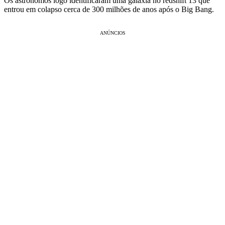
Os astrônomos logo identificaram uma galáxia no redshift 13 que
entrou em colapso cerca de 300 milhões de anos após o Big Bang.
ANÚNCIOS