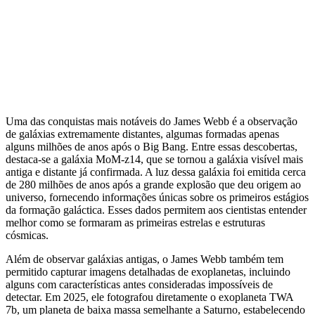
Uma das conquistas mais notáveis do James Webb é a observação
de galáxias extremamente distantes, algumas formadas apenas
alguns milhões de anos após o Big Bang. Entre essas descobertas,
destaca-se a galáxia MoM‑z14, que se tornou a galáxia visível mais
antiga e distante já confirmada. A luz dessa galáxia foi emitida cerca
de 280 milhões de anos após a grande explosão que deu origem ao
universo, fornecendo informações únicas sobre os primeiros estágios
da formação galáctica. Esses dados permitem aos cientistas entender
melhor como se formaram as primeiras estrelas e estruturas
cósmicas.
Além de observar galáxias antigas, o James Webb também tem
permitido capturar imagens detalhadas de exoplanetas, incluindo
alguns com características antes consideradas impossíveis de
detectar. Em 2025, ele fotografou diretamente o exoplaneta TWA
7b, um planeta de baixa massa semelhante a Saturno, estabelecendo