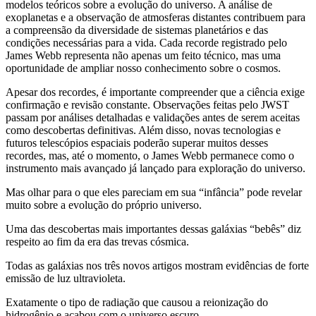
modelos teóricos sobre a evolução do universo. A análise de
exoplanetas e a observação de atmosferas distantes contribuem para
a compreensão da diversidade de sistemas planetários e das
condições necessárias para a vida. Cada recorde registrado pelo
James Webb representa não apenas um feito técnico, mas uma
oportunidade de ampliar nosso conhecimento sobre o cosmos.
Apesar dos recordes, é importante compreender que a ciência exige
confirmação e revisão constante. Observações feitas pelo JWST
passam por análises detalhadas e validações antes de serem aceitas
como descobertas definitivas. Além disso, novas tecnologias e
futuros telescópios espaciais poderão superar muitos desses
recordes, mas, até o momento, o James Webb permanece como o
instrumento mais avançado já lançado para exploração do universo.
Mas olhar para o que eles pareciam em sua “infância” pode revelar
muito sobre a evolução do próprio universo.
Uma das descobertas mais importantes dessas galáxias “bebês” diz
respeito ao fim da era das trevas cósmica.
Todas as galáxias nos três novos artigos mostram evidências de forte
emissão de luz ultravioleta.
Exatamente o tipo de radiação que causou a reionização do
hidrogênio e acabou com o universo escuro.