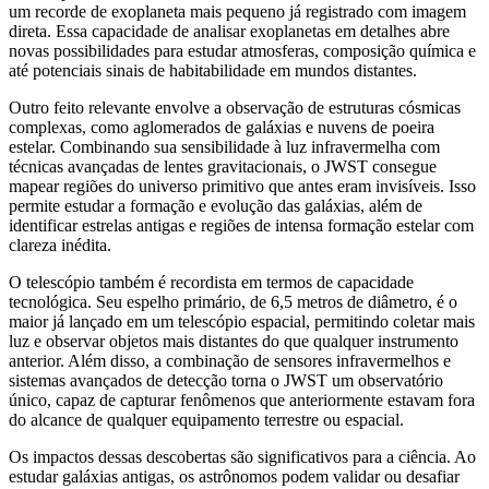
um recorde de exoplaneta mais pequeno já registrado com imagem
direta. Essa capacidade de analisar exoplanetas em detalhes abre
novas possibilidades para estudar atmosferas, composição química e
até potenciais sinais de habitabilidade em mundos distantes.
Outro feito relevante envolve a observação de estruturas cósmicas
complexas, como aglomerados de galáxias e nuvens de poeira
estelar. Combinando sua sensibilidade à luz infravermelha com
técnicas avançadas de lentes gravitacionais, o JWST consegue
mapear regiões do universo primitivo que antes eram invisíveis. Isso
permite estudar a formação e evolução das galáxias, além de
identificar estrelas antigas e regiões de intensa formação estelar com
clareza inédita.
O telescópio também é recordista em termos de capacidade
tecnológica. Seu espelho primário, de 6,5 metros de diâmetro, é o
maior já lançado em um telescópio espacial, permitindo coletar mais
luz e observar objetos mais distantes do que qualquer instrumento
anterior. Além disso, a combinação de sensores infravermelhos e
sistemas avançados de detecção torna o JWST um observatório
único, capaz de capturar fenômenos que anteriormente estavam fora
do alcance de qualquer equipamento terrestre ou espacial.
Os impactos dessas descobertas são significativos para a ciência. Ao
estudar galáxias antigas, os astrônomos podem validar ou desafiar