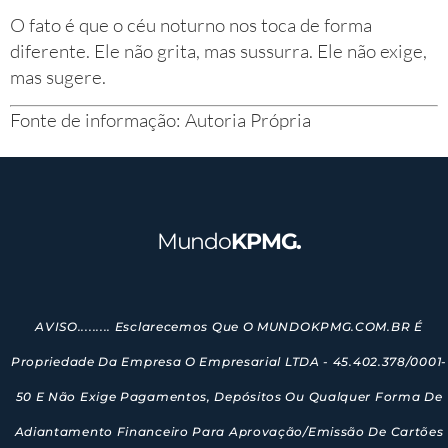
O fato é que o céu noturno nos toca de forma
diferente. Ele não grita, mas sussurra. Ele não exige,
mas sugere.
Fonte de informação: Autoria Própria
Mundo
KPMG.
AVISO......... Esclarecemos Que O MUNDOKPMG.COM.BR É
Propriedade Da Empresa O Empresarial LTDA - 45.402.378/0001-
50 E Não Exige Pagamentos, Depósitos Ou Qualquer Forma De
Adiantamento Financeiro Para Aprovação/emissão De Cartões