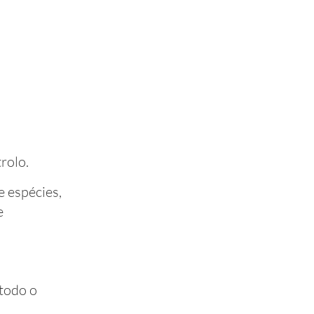
rolo.
e espécies,
e
 todo o