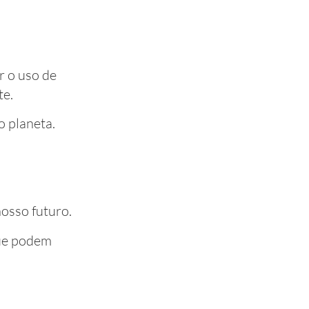
r o uso de
te.
o planeta.
osso futuro.
que podem