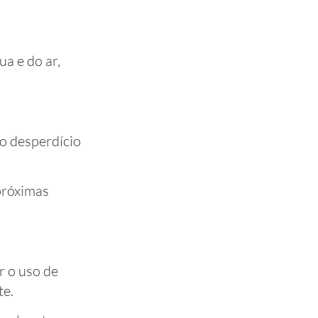
a e do ar,
o desperdício
próximas
r o uso de
te.