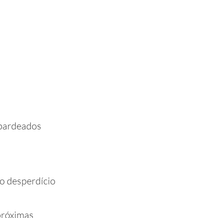
bardeados
o desperdício
próximas