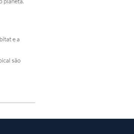
o planeta.
itat e a
pical são