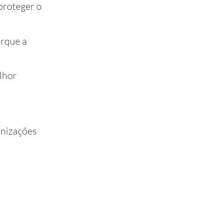
proteger o
orque a
lhor
anizações