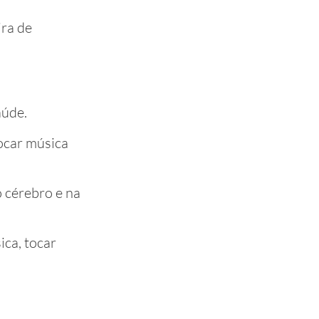
ira de
aúde.
ocar música
 cérebro e na
ica, tocar