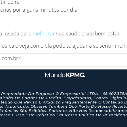
tir bem.
nas por alguns minutos por dia.
.
al usada para
melhorar
sua saúde e seu bem-estar.
sica e veja como ela pode te ajudar a se sentir melh
l.com.br/
Mundo
KPMG.
 Propriedade Da Empresa O Empresarial LTDA - 45.402.378
ssão De Cartões De Crédito, Empréstimos, Contas Digitais
teúdo Que Revisa E Atualiza Frequentemente O Conteúdo D
er Atualizado. Observe Também Que Parte De Nossa Receit
núncios São Exibidos. Portanto, Não Nos Responsabilizamos 
essa E Isso Está Refletido Em Nossa Política De Privacidad