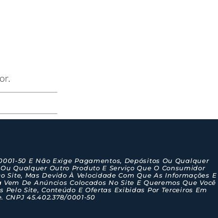
or.
/0001-50 E Não Exige Pagamentos, Depósitos Ou Qualquer
 Ou Qualquer Outro Produto E Serviço Que O Consumidor
o Site, Mas Devido À Velocidade Com Que As Informações E
a Vem De Anúncios Colocados No Site E Queremos Que Você
Pelo Site, Conteúdo E Ofertas Exibidas Por Terceiros Em
e. CNPJ 45.402.378/0001-50