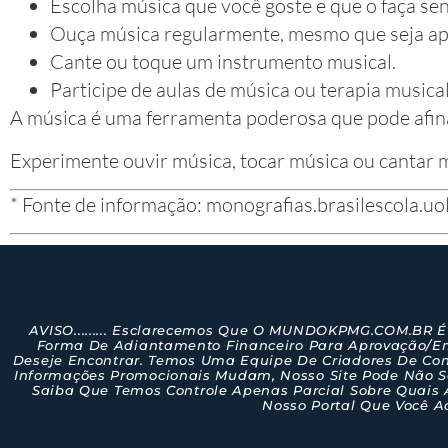
Escolha música que você goste e que o faça sen
Ouça música regularmente, mesmo que seja ape
Cante ou toque um instrumento musical.
Participe de aulas de música ou terapia musical
A música é uma ferramenta poderosa que pode afin
Experimente ouvir música, tocar música ou cantar mú
* Fonte de informação: monografias.brasilescola.uo
AVISO......... Esclarecemos Que O MUNDOKPMG.COM.BR É
Forma De Adiantamento Financeiro Para Aprovação/emi
Deseje Encontrar. Temos Uma Equipe De Criadores De Con
Informações Promocionais Mudam, Nosso Site Pode Não S
Saiba Que Temos Controle Apenas Parcial Sobre Quais A
Nosso Portal Que Você Ac