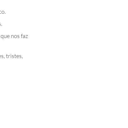
co.
.
que nos faz
, tristes,