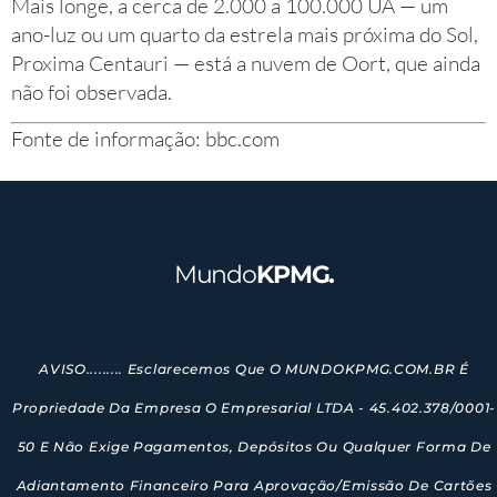
Mais longe, a cerca de 2.000 a 100.000 UA — um
ano-luz ou um quarto da estrela mais próxima do Sol,
Proxima Centauri — está a nuvem de Oort, que ainda
não foi observada.
Fonte de informação: bbc.com
Mundo
KPMG.
AVISO......... Esclarecemos Que O MUNDOKPMG.COM.BR É
Propriedade Da Empresa O Empresarial LTDA - 45.402.378/0001-
50 E Não Exige Pagamentos, Depósitos Ou Qualquer Forma De
Adiantamento Financeiro Para Aprovação/emissão De Cartões