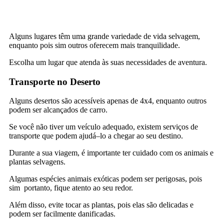
Al
guns
lug
ares
t
ê
m
u
ma
grand
e
varied
ade
de
v
ida
se
lv
ag
em
,
enqu
anto
pois sim out
ros
of
ere
ce
m
m
ais
tranquil
id
ade
.
Esc
ol
ha
um
l
ugar
que
at
enda
à
s
su
as
necess
id
ades
de
a
vent
ura
.
Transporte no Deserto
Al
guns
desert
os
s
ão
a
cess
í
ve
is
ap
en
as
de
4
x
4
,
enqu
anto
out
ros
pod
em
ser
al
can
ç
ados
de
car
ro
.
Se
voc
ê
n
ão
t
iver
um
ve
í
cul
o
adequ
ado
,
exist
em
serv
i
ç
os
de
transport
e
que
pod
em
a
jud
á
–
lo
a
che
gar
a
o
se
u
dest
ino
.
Dur
ante
a
su
a
vi
ag
em
,
é
important
e
ter
cu
id
ado
com
os
anim
ais
e
plant
as
se
lv
ag
ens
.
Al
g
um
as
esp
é
cies
anim
ais
ex
ó
tic
as
pod
em
ser
per
ig
os
as
, pois
sim
port
anto
,
f
ique
at
ento
a
o
se
u
red
or
.
Al
é
m
dis
so
,
ev
ite
to
car
as
plant
as
,
po
is
el
as
s
ão
delic
adas
e
pod
em
ser
fac
il
ment
e
dan
ific
adas
.