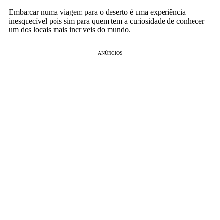
Emb
arc
ar
num
a
vi
ag
em
para
o
desert
o
é
u
ma
exper
i
ê
nc
ia
in
es
qu
ec
í
vel
pois sim para
qu
em
tem
a
cur
ios
id
ade
de
con
he
cer
um
dos
loc
ais
m
ais
inc
r
í
ve
is
do
mund
o
.
ANÚNCIOS