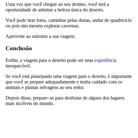
U
ma
ve
z
que
voc
ê
che
gue
a
o
se
u
dest
ino
,
voc
ê
ter
á
a
o
port
un
id
ade
de
adm
ir
ar
a
be
le
za
ú
n
ica
do
desert
o
.
Voc
ê
p
ode
tir
ar
f
otos
,
c
amin
har
pel
as
dun
as
,
and
ar
de
quad
ric
ic
lo
o
u
pois sim mes
mo
explor
ar
cavern
as
.
A
pro
ve
ite
a
o
m
á
x
imo
a
su
a
vi
ag
em
.
Conclusão
Enfim, a
vi
ag
em
para
o
desert
o
p
ode
ser
u
ma
exper
i
ê
nc
ia
in
es
qu
ec
í
vel
.
Se
voc
ê
est
á
plane
j
ando
u
ma
vi
ag
em
para
o
desert
o
,
é
important
e
que
voc
ê
se
prepare
adequ
ad
ament
e
e
ten
ha
cu
id
ado
com
os
anim
ais
e
plant
as
se
lv
ag
ens
a
o
se
u
red
or
.
Dep
ois
dis
so
,
prepare
–
se
para
des
fr
ut
ar
de
al
guns
dos
lug
ares
m
ais
inc
r
í
ve
is
do
mund
o.