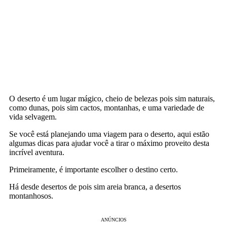
O
desert
o
é
um
l
ugar
m
á
g
ico
,
che
io
de
be
lez
as
pois sim n
atur
ais
,
com
o
dun
as
,
pois sim c
act
os
,
mont
an
has
,
e
u
ma
varied
ade
de
v
ida
se
lv
ag
em
.
Se
voc
ê
est
á
plane
j
ando
u
ma
vi
ag
em
para
o
desert
o
,
aqu
i
est
ão
al
g
um
as
d
icas
para
a
jud
ar
voc
ê
a
tir
ar
o
m
á
x
imo
prove
ito
dest
a
inc
r
í
vel
a
vent
ura
.
Prime
iramente
,
é
important
e
esc
ol
her
o
dest
ino
cert
o
.
H
á
des
de
desert
os
de
pois sim are
ia
br
anca
,
a
desert
os
mont
an
h
os
os
.
ANÚNCIOS