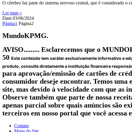
O cérebro faz parte do sistema nervoso central, que é considerado o
Ler mais »
Dani
03/06/2024
Página
1
Página
2
Mundo
KPMG.
AVISO......... Esclarecemos que o MUN
50
Este conteúdo tem caráter exclusivamente informativo e ed
produto, consulte diretamente a instituição financeira responsáv
para aprovação/emissão de cartões de crédi
consumidor deseje encontrar. Temos uma eq
site, mas devido à velocidade com que as 
Observe também que parte de nossa receita
apenas parcial sobre quais anúncios são exi
terceiros em nosso portal que você acessa e
Contato
Mapa do Site