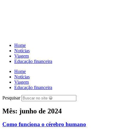
Ir
para
o
conteúdo
Home
Notícias
Viagem
Educação financeira
Home
Notícias
Viagem
Educação financeira
Pesquisar
Mês: junho de 2024
Como funciona o cérebro humano